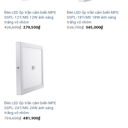
Đèn LED ốp trần cảm biến MPE
Đèn LED ốp trần cảm biến MPE
SSPL-12T/MS 12W ánh sáng
SSPL-18T/MS 18W ánh sáng
trắng vỏ nhôm
trắng vỏ nhôm
Giá
Giá
Giá
Giá
426,600
₫
279,500
₫
526,700
₫
345,000
₫
gốc
hiện
gốc
hiện
là:
tại
là:
tại
426,600₫.
là:
526,700₫.
là:
279,500₫.
345,000₫.
Đèn LED ốp trần cảm biến MPE
SSPL-24T/MS 24W ánh sáng
trắng vỏ nhôm
Giá
Giá
735,600
₫
481,900
₫
gốc
hiện
là:
tại