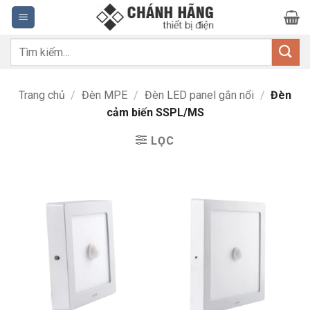
Bỏ
qua
nội
Tìm
dung
kiếm:
Trang chủ
/
Đèn MPE
/
Đèn LED panel gắn nổi
/
Đèn
cảm biến SSPL/MS
LỌC