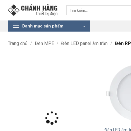
Bỏ
Tìm
qua
kiếm:
nội
dung
Danh mục sản phẩm
Trang chủ
/
Đèn MPE
/
Đèn LED panel âm trần
/
Đèn RP
+
Đèn LED âm t