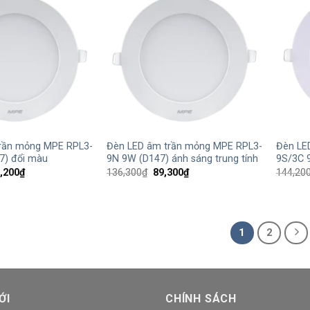
+
+
rần mỏng MPE RPL3-
Đèn LED âm trần mỏng MPE RPL3-
Đèn LE
7) đổi màu
9N 9W (D147) ánh sáng trung tính
9S/3C 
Giá
Giá
Giá
,200
₫
136,300
₫
89,300
₫
144,20
hiện
gốc
hiện
tại
là:
tại
,500₫.
là:
136,300₫.
là:
101,200₫.
89,300₫.
1
2
ỚI
CHÍNH SÁCH