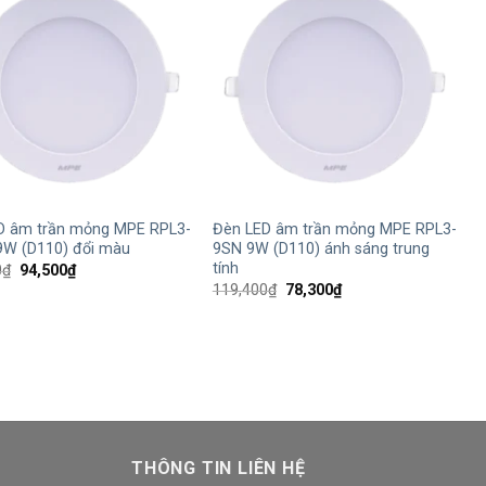
+
D âm trần mỏng MPE RPL3-
Đèn LED âm trần mỏng MPE RPL3-
9W (D110) đổi màu
9SN 9W (D110) ánh sáng trung
tính
Giá
Giá
0
₫
94,500
₫
gốc
hiện
Giá
Giá
119,400
₫
78,300
₫
là:
tại
gốc
hiện
144,200₫.
là:
là:
tại
94,500₫.
119,400₫.
là:
78,300₫.
THÔNG TIN LIÊN HỆ