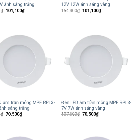
W ánh sáng trắng
12V 12W ánh sáng vàng
Giá
Giá
Giá
Giá
0
₫
101,100
₫
154,300
₫
101,100
₫
gốc
hiện
gốc
hiện
là:
tại
là:
tại
154,300₫.
là:
154,300₫.
là:
101,100₫.
101,100₫.
+
D âm trần mỏng MPE RPL3-
Đèn LED âm trần mỏng MPE RPL3-
ánh sáng trắng
7V 7W ánh sáng vàng
Giá
Giá
Giá
Giá
0
₫
70,500
₫
107,600
₫
70,500
₫
gốc
hiện
gốc
hiện
là:
tại
là:
tại
107,600₫.
là:
107,600₫.
là:
70,500₫.
70,500₫.