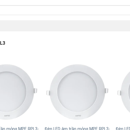
L3
+
+
rần mỏng MPE RPL3-
Đèn LED âm trần mỏng MPE RPL3-
Đèn LE