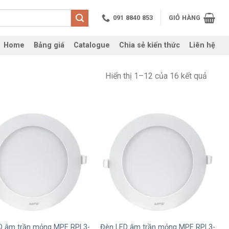
091 8840 853
GIỎ HÀNG
Home
Bảng giá
Catalogue
Chia sẻ kiến thức
Liên hệ
Hiển thị 1–12 của 16 kết quả
+
D âm trần mỏng MPE RPL3-
Đèn LED âm trần mỏng MPE RPL3-