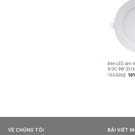
+
Đèn LED âm t
9/3C 9W (D14
Giá
154,500
₫
101
gốc
là:
154
VỀ CHÚNG TÔI
BÀI VIẾT M