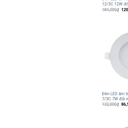
12/3C 12W đổ
Giá
184,000
₫
120
gốc
là:
184
+
Đèn LED âm t
7/3C 7W đổi 
Giá
132,000
₫
86,
gốc
là:
132