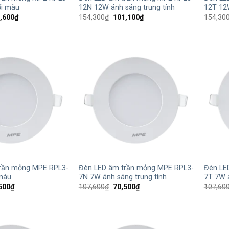
i màu
12N 12W ánh sáng trung tính
12T 12
Giá
Giá
Giá
,600
₫
154,300
₫
101,100
₫
154,30
hiện
gốc
hiện
tại
là:
tại
,000₫.
là:
154,300₫.
là:
120,600₫.
101,100₫.
+
+
rần mỏng MPE RPL3-
Đèn LED âm trần mỏng MPE RPL3-
Đèn LE
màu
7N 7W ánh sáng trung tính
7T 7W 
Giá
Giá
Giá
500
₫
107,600
₫
70,500
₫
107,60
hiện
gốc
hiện
tại
là:
tại
,000₫.
là:
107,600₫.
là:
86,500₫.
70,500₫.