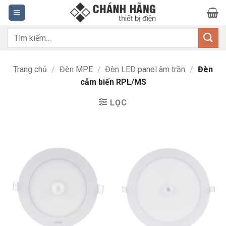
Bỏ
qua
nội
Tìm
dung
kiếm:
Trang chủ
/
Đèn MPE
/
Đèn LED panel âm trần
/
Đèn
cảm biến RPL/MS
LỌC