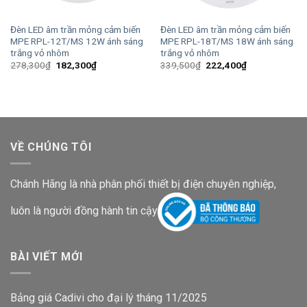
Đèn LED âm trần mỏng cảm biến
Đèn LED âm trần mỏng cảm biến
MPE RPL-12T/MS 12W ánh sáng
MPE RPL-18T/MS 18W ánh sáng
trắng vỏ nhôm
trắng vỏ nhôm
Giá
Giá
Giá
Giá
278,300
₫
182,300
₫
339,500
₫
222,400
₫
gốc
hiện
gốc
hiện
là:
tại
là:
tại
278,300₫.
là:
339,500₫.
là:
182,300₫.
222,400₫.
VỀ CHÚNG TÔI
Chánh Hãng là nhà phân phối thiết bị điện chuyên nghiệp,
luôn là người đồng hành tin cậy
BÀI VIẾT MỚI
Bảng giá Cadivi cho đại lý tháng 11/2025