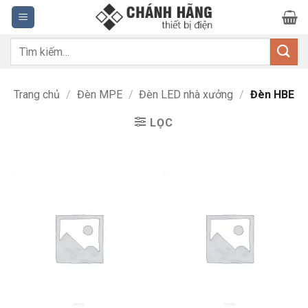
Bỏ
qua
nội
Tìm
dung
kiếm:
Trang chủ
/
Đèn MPE
/
Đèn LED nhà xưởng
/
Đèn HBE
LỌC