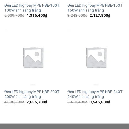
Đèn LED highbay MPE HBE-100T
Đèn LED highbay MPE HBE-150T
100W ánh sáng trắng
150W ánh sáng trắng
Giá
Giá
Giá
Giá
2,009,700
₫
1,316,400
₫
3,248,500
₫
2,127,800
₫
gốc
hiện
gốc
hiện
là:
tại
là:
tại
2,009,700₫.
là:
3,248,500₫.
là:
1,316,400₫.
2,127,800
Đèn LED highbay MPE HBE-200T
Đèn LED highbay MPE HBE-240T
200W ánh sáng trắng
240W ánh sáng trắng
Giá
Giá
Giá
Giá
4,330,700
₫
2,836,700
₫
5,413,400
₫
3,545,800
₫
gốc
hiện
gốc
hiện
là:
tại
là:
tại
4,330,700₫.
là:
5,413,400₫.
là:
2,836,700₫.
3,545,800