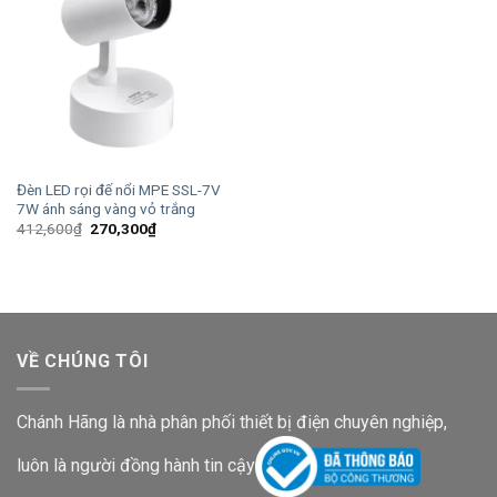
Đèn LED rọi đế nổi MPE SSL-7V
7W ánh sáng vàng vỏ trắng
Giá
Giá
412,600
₫
270,300
₫
gốc
hiện
là:
tại
412,600₫.
là:
270,300₫.
VỀ CHÚNG TÔI
Chánh Hãng là nhà phân phối thiết bị điện chuyên nghiệp,
luôn là người đồng hành tin cậy