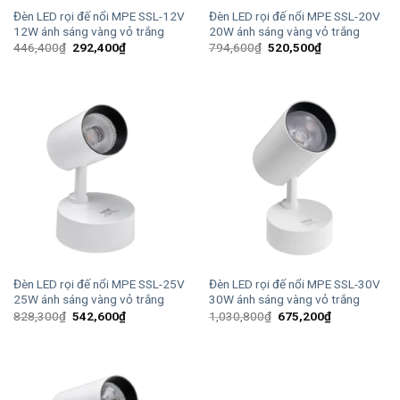
Đèn LED rọi đế nổi MPE SSL-12V
Đèn LED rọi đế nổi MPE SSL-20V
12W ánh sáng vàng vỏ trắng
20W ánh sáng vàng vỏ trắng
Giá
Giá
Giá
Giá
446,400
₫
292,400
₫
794,600
₫
520,500
₫
gốc
hiện
gốc
hiện
là:
tại
là:
tại
446,400₫.
là:
794,600₫.
là:
292,400₫.
520,500₫.
Đèn LED rọi đế nổi MPE SSL-25V
Đèn LED rọi đế nổi MPE SSL-30V
25W ánh sáng vàng vỏ trắng
30W ánh sáng vàng vỏ trắng
Giá
Giá
Giá
Giá
828,300
₫
542,600
₫
1,030,800
₫
675,200
₫
gốc
hiện
gốc
hiện
là:
tại
là:
tại
828,300₫.
là:
1,030,800₫.
là:
542,600₫.
675,200₫.