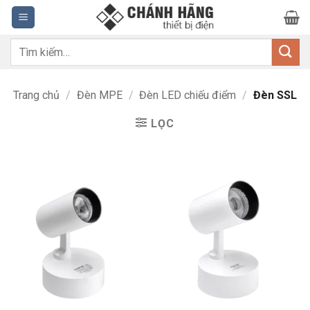
Bỏ
qua
nội
Tìm
dung
kiếm:
Trang chủ
/
Đèn MPE
/
Đèn LED chiếu điểm
/
Đèn SSL
LỌC