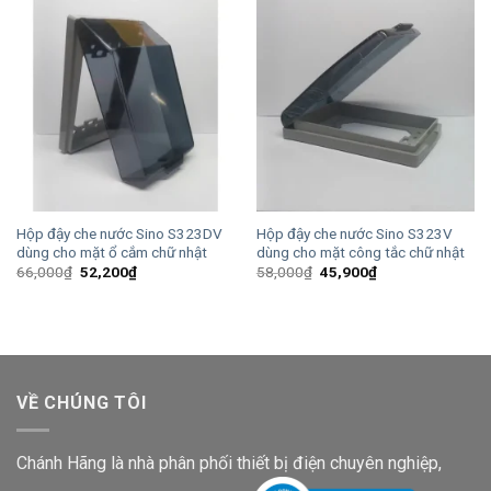
Hộp đậy che nước Sino S323DV
Hộp đậy che nước Sino S323V
dùng cho mặt ổ cắm chữ nhật
dùng cho mặt công tắc chữ nhật
Giá
Giá
Giá
Giá
66,000
₫
52,200
₫
58,000
₫
45,900
₫
gốc
hiện
gốc
hiện
là:
tại
là:
tại
66,000₫.
là:
58,000₫.
là:
52,200₫.
45,900₫.
VỀ CHÚNG TÔI
Chánh Hãng là nhà phân phối thiết bị điện chuyên nghiệp,