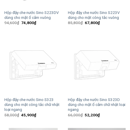
Hộp đậy che nước Sino S223DV
Hộp đậy che nước Sino S223V
dùng cho mặt ổ cắm vuông
dùng cho mặt công tắc vuông
Giá
Giá
Giá
Giá
94,600
₫
74,800
₫
85,800
₫
67,800
₫
gốc
hiện
gốc
hiện
là:
tại
là:
tại
94,600₫.
là:
85,800₫.
là:
74,800₫.
67,800₫.
Hộp đậy che nước Sino S323
Hộp đậy che nước Sino S323D
dùng cho mặt công tắc chữ nhật
dùng cho mặt ổ cắm chữ nhật loại
loại ngang
ngang
Giá
Giá
Giá
Giá
58,000
₫
45,900
₫
66,000
₫
52,200
₫
gốc
hiện
gốc
hiện
là:
tại
là:
tại
58,000₫.
là:
66,000₫.
là:
45,900₫.
52,200₫.