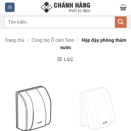
Bỏ
qua
nội
Tìm
dung
kiếm:
Trang chủ
/
Công tắc Ổ cắm Sino
/
Hộp đậy phòng thấm
nước
LỌC