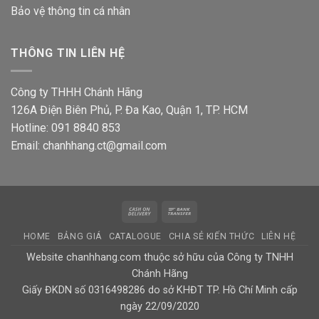
Bảo vệ thông tin
cá nhân
THÔNG TIN LIÊN HỆ
Công ty THHH Chánh Hãng
126A Điện Biên Phủ, P. Đa Kao, Quận 1, TP. HCM
Hotline: 091 8840 853
Email: chanhhang.ct@gmail.com
Cash
Bank
On
Transfer
HOME
BẢNG GIÁ
CATALOGUE
CHIA SẺ KIẾN THỨC
LIÊN HỆ
Delivery
Website chanhhang.com thuộc sở hữu của Công ty TNHH
Chánh Hãng
Giấy ĐKDN số 0316498286 do sở KHĐT TP. Hồ Chí Minh cấp
ngày 22/09/2020