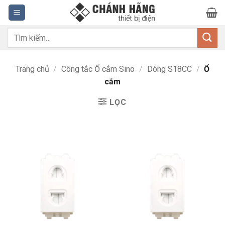
Bỏ
qua
nội
Tìm
dung
kiếm:
Trang chủ
/
Công tắc Ổ cắm Sino
/
Dòng S18CC
/
Ổ
cắm
LỌC