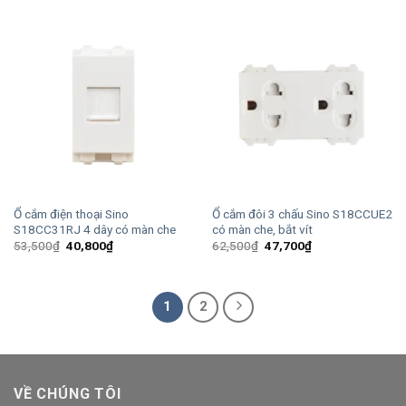
41,200₫.
54,000₫.
là:
41,200₫.
Ổ cắm điện thoại Sino
Ổ cắm đôi 3 chấu Sino S18CCUE2
S18CC31RJ 4 dây có màn che
có màn che, bắt vít
Giá
Giá
Giá
Giá
53,500
₫
40,800
₫
62,500
₫
47,700
₫
gốc
hiện
gốc
hiện
là:
tại
là:
tại
53,500₫.
là:
62,500₫.
là:
40,800₫.
47,700₫.
1
2
VỀ CHÚNG TÔI