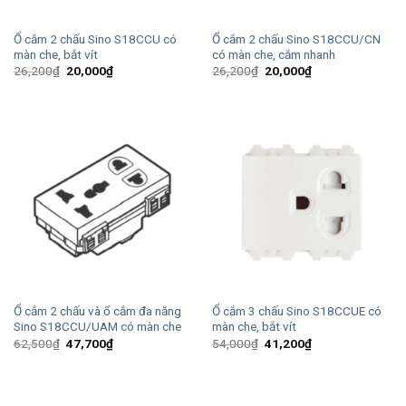
Ổ cắm 2 chấu Sino S18CCU có
Ổ cắm 2 chấu Sino S18CCU/CN
màn che, bắt vít
có màn che, cắm nhanh
Giá
Giá
Giá
Giá
26,200
₫
20,000
₫
26,200
₫
20,000
₫
gốc
hiện
gốc
hiện
là:
tại
là:
tại
26,200₫.
là:
26,200₫.
là:
20,000₫.
20,000₫.
Ổ cắm 2 chấu và ổ cắm đa năng
Ổ cắm 3 chấu Sino S18CCUE có
Sino S18CCU/UAM có màn che
màn che, bắt vít
Giá
Giá
Giá
Giá
62,500
₫
47,700
₫
54,000
₫
41,200
₫
gốc
hiện
gốc
hiện
là:
tại
là:
tại
62,500₫.
là:
54,000₫.
là:
47,700₫.
41,200₫.