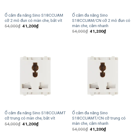
Ổ cắm đa năng Sino S18CCUAM
Ổ cắm đa năng Sino
cỡ 2 mô đun có màn che, bắt vít
S18CCUAM/CN cỡ 2 mô đun có
màn che, cắm nhanh
Giá
Giá
54,000
₫
41,200
₫
gốc
hiện
Giá
Giá
54,000
₫
41,200
₫
là:
tại
gốc
hiện
54,000₫.
là:
là:
tại
41,200₫.
54,000₫.
là:
41,200₫.
Ổ cắm đa năng Sino S18CCUAMT
Ổ cắm đa năng Sino
cỡ trung có màn che, bắt vít
S18CCUAMT/CN cỡ trung có
màn che, cắm nhanh
Giá
Giá
54,000
₫
41,200
₫
gốc
hiện
Giá
Giá
54,000
₫
41,200
₫
là:
tại
gốc
hiện
54,000₫.
là:
là:
tại