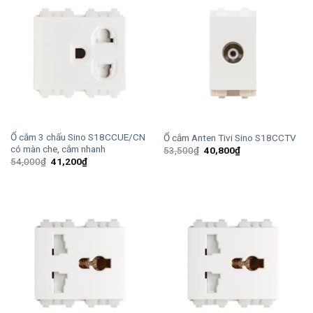
Ổ cắm 3 chấu Sino S18CCUE/CN
Ổ cắm Anten Tivi Sino S18CCTV
có màn che, cắm nhanh
Giá
Giá
53,500
₫
40,800
₫
gốc
hiện
Giá
Giá
54,000
₫
41,200
₫
là:
tại
gốc
hiện
53,500₫.
là:
là:
tại
40,800₫.
54,000₫.
là:
41,200₫.