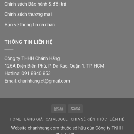
Chính sách Bảo hành & đổi trả
Chính sách thương mại
Bảo vệ thông tin
cá nhân
THÔNG TIN LIÊN HỆ
Công ty THHH Chánh Hãng
126A Điện Biên Phủ, P. Đa Kao, Quận 1, TP. HCM
Hotline: 091 8840 853
Email: chanhhang.ct@gmail.com
Cash
Bank
On
Transfer
HOME
BẢNG GIÁ
CATALOGUE
CHIA SẺ KIẾN THỨC
LIÊN HỆ
Delivery
Website chanhhang.com thuộc sở hữu của Công ty TNHH