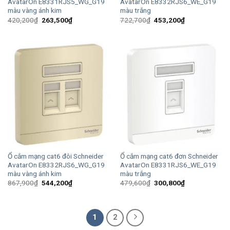
AvatarOn E8331RJS5_WG_G19
AvatarOn E8332RJS6_WE_G19
màu vàng ánh kim
màu trắng
Giá
Giá
Giá
Giá
420,200
₫
263,500
₫
722,700
₫
453,200
₫
gốc
hiện
gốc
hiện
là:
tại
là:
tại
420,200₫.
là:
722,700₫.
là:
263,500₫.
453,200₫.
Ổ cắm mạng cat6 đôi Schneider
Ổ cắm mạng cat6 đơn Schneider
AvatarOn E8332RJS6_WG_G19
AvatarOn E8331RJS6_WE_G19
màu vàng ánh kim
màu trắng
Giá
Giá
Giá
Giá
867,900
₫
544,200
₫
479,600
₫
300,800
₫
gốc
hiện
gốc
hiện
là:
tại
là:
tại
867,900₫.
là:
479,600₫.
là:
544,200₫.
300,800₫.
1
2