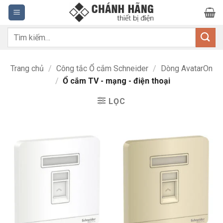
Bỏ
qua
nội
Tìm
dung
kiếm:
Trang chủ
/
Công tắc Ổ cắm Schneider
/
Dòng AvatarOn
/
Ổ cắm TV - mạng - điện thoại
LỌC