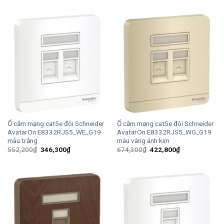
là:
tại
là:
tại
498,300₫.
là:
600,600₫.
là:
312,500₫.
376,600₫.
Ổ cắm mạng cat5e đôi Schneider
Ổ cắm mạng cat5e đôi Schneider
AvatarOn E8332RJS5_WE_G19
AvatarOn E8332RJS5_WG_G19
màu trắng
màu vàng ánh kim
Giá
Giá
Giá
Giá
552,200
₫
346,300
₫
674,300
₫
422,800
₫
gốc
hiện
gốc
hiện
là:
tại
là:
tại
552,200₫.
là:
674,300₫.
là:
346,300₫.
422,800₫.