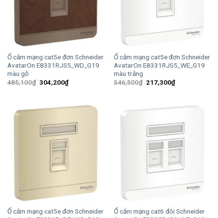
Ổ cắm mạng cat5e đơn Schneider
Ổ cắm mạng cat5e đơn Schneider
AvatarOn E8331RJS5_WD_G19
AvatarOn E8331RJS5_WE_G19
màu gỗ
màu trắng
Giá
Giá
Giá
Giá
485,100
₫
304,200
₫
346,500
₫
217,300
₫
gốc
hiện
gốc
hiện
là:
tại
là:
tại
485,100₫.
là:
346,500₫.
là:
304,200₫.
217,300₫.
Ổ cắm mạng cat5e đơn Schneider
Ổ cắm mạng cat6 đôi Schneider