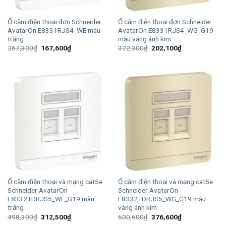
Ổ cắm điện thoại đơn Schneider
Ổ cắm điện thoại đơn Schneider
AvatarOn E8331RJS4_WE màu
AvatarOn E8331RJS4_WG_G19
trắng
màu vàng ánh kim
Giá
Giá
Giá
Giá
267,300
₫
167,600
₫
322,300
₫
202,100
₫
gốc
hiện
gốc
hiện
là:
tại
là:
tại
267,300₫.
là:
322,300₫.
là:
167,600₫.
202,100₫.
Ổ cắm điện thoại và mạng cat5e
Ổ cắm điện thoại và mạng cat5e
Schneider AvatarOn
Schneider AvatarOn
E8332TDRJS5_WE_G19 màu
E8332TDRJS5_WG_G19 màu
trắng
vàng ánh kim
Giá
Giá
Giá
Giá
498,300
₫
312,500
₫
600,600
₫
376,600
₫
gốc
hiện
gốc
hiện