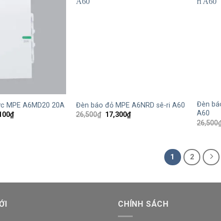
+
+
Đèn bá
cực MPE A6MD20 20A
Đèn báo đỏ MPE A6NRD sê-ri A60
A60
Giá
Giá
Giá
100
₫
26,500
₫
17,300
₫
hiện
gốc
hiện
26,500
tại
là:
tại
,600₫.
là:
26,500₫.
là:
70,100₫.
17,300₫.
1
2
ỚI
CHÍNH SÁCH