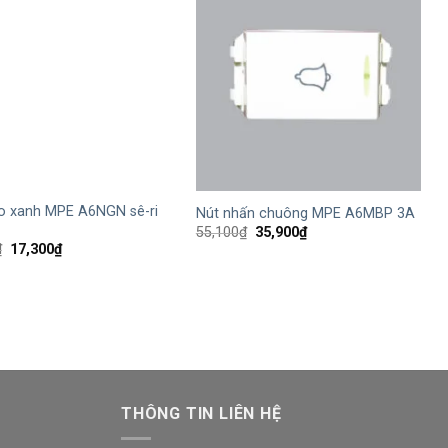
+
o xanh MPE A6NGN sê-ri
Nút nhấn chuông MPE A6MBP 3A
Giá
Giá
55,100
₫
35,900
₫
gốc
hiện
Giá
Giá
₫
17,300
₫
là:
tại
gốc
hiện
55,100₫.
là:
là:
tại
35,900₫.
26,500₫.
là:
17,300₫.
THÔNG TIN LIÊN HỆ