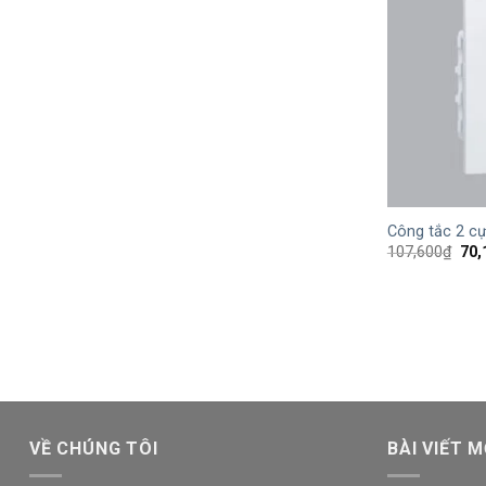
+
Công tắc 2 
Giá
107,600
₫
70,
gốc
là:
107
VỀ CHÚNG TÔI
BÀI VIẾT M