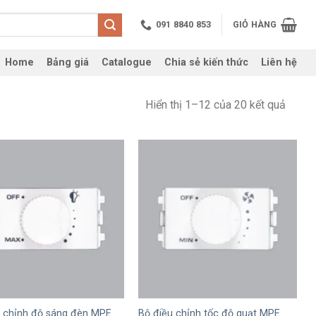
091 8840 853
GIỎ HÀNG
Home
Bảng giá
Catalogue
Chia sẻ kiến thức
Liên hệ
Hiển thị 1–12 của 20 kết quả
+
u chỉnh độ sáng đèn MPE
Bộ điều chỉnh tốc độ quạt MPE