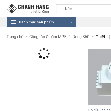
Bỏ
Tìm
qua
kiếm:
nội
dung
Danh mục sản phẩm
Trang chủ
/
Công tắc Ổ cắm MPE
/
Dòng S60
/
Thiết bị 
+
Bộ điều chỉnh