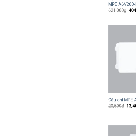
MPE A6V200-
Giá
621,000
₫
404
gốc
là:
621
+
Cầu chì MPE 
Giá
20,500
₫
13,4
gốc
là:
20,5