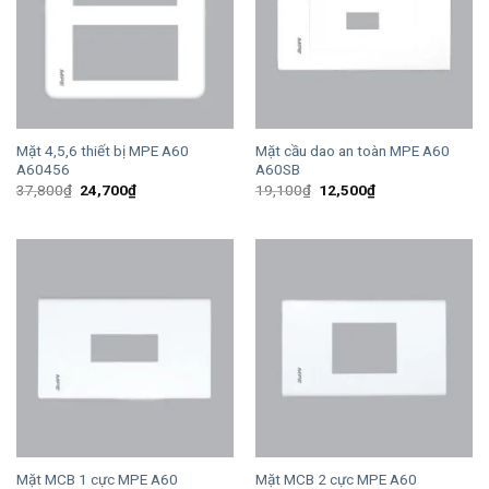
Mặt 4,5,6 thiết bị MPE A60
Mặt cầu dao an toàn MPE A60
A60456
A60SB
Giá
Giá
Giá
Giá
37,800
₫
24,700
₫
19,100
₫
12,500
₫
gốc
hiện
gốc
hiện
là:
tại
là:
tại
37,800₫.
là:
19,100₫.
là:
24,700₫.
12,500₫.
Mặt MCB 1 cực MPE A60
Mặt MCB 2 cực MPE A60