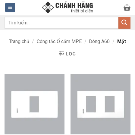
Bỏ
qua
nội
Tìm
dung
kiếm:
Trang chủ
/
Công tắc Ổ cắm MPE
/
Dòng A60
/
Mặt
LỌC