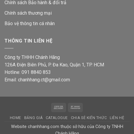
Chính sách Bảo hành & đổi trả
Chính sách thương mại
Bảo vệ thông tin
cá nhân
THÔNG TIN LIÊN HỆ
Công ty THHH Chánh Hãng
126A Điện Biên Phủ, P. Đa Kao, Quận 1, TP. HCM
Hotline: 091 8840 853
Email: chanhhang.ct@gmail.com
Cash
Bank
On
Transfer
HOME
BẢNG GIÁ
CATALOGUE
CHIA SẺ KIẾN THỨC
LIÊN HỆ
Delivery
Website chanhhang.com thuộc sở hữu của Công ty TNHH
Chánh Hãng