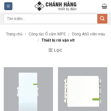
Bỏ
qua
nội
Tìm
dung
kiếm:
Trang chủ
/
Công tắc Ổ cắm MPE
/
Dòng A60 viền màu
/
Thiết bị rời vặn vít
LỌC