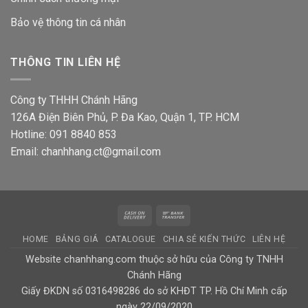
Bảo vệ thông tin
cá nhân
THÔNG TIN LIÊN HỆ
Công ty THHH Chánh Hãng
126A Điện Biên Phủ, P. Đa Kao, Quận 1, TP. HCM
Hotline: 091 8840 853
Email: chanhhang.ct@gmail.com
Cash
Bank
On
Transfer
HOME
BẢNG GIÁ
CATALOGUE
CHIA SẺ KIẾN THỨC
LIÊN HỆ
Delivery
Website chanhhang.com thuộc sở hữu của Công ty TNHH
Chánh Hãng
Giấy ĐKDN số 0316498286 do sở KHĐT TP. Hồ Chí Minh cấp
ngày 22/09/2020