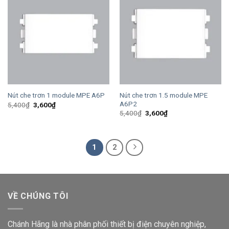
Nút che trơn 1.5 module MPE
Nút che trơn 1 module MPE A6P
A6P2
Giá
Giá
5,400
₫
3,600
₫
gốc
hiện
Giá
Giá
5,400
₫
3,600
₫
là:
tại
gốc
hiện
5,400₫.
là:
là:
tại
3,600₫.
5,400₫.
là:
3,600₫.
1
2
VỀ CHÚNG TÔI
Chánh Hãng là nhà phân phối thiết bị điện chuyên nghiệp,