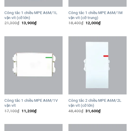
Công tắc 1 chiều MPE A6M/1L
Công tắc 1 chiều MPE A6M/1M
vặn vít (cỡ lớn)
vặn vít (cỡ trung)
Giá
Giá
Giá
Giá
21,300
₫
13,900
₫
18,400
₫
12,000
₫
gốc
hiện
gốc
hiện
là:
tại
là:
tại
21,300₫.
là:
18,400₫.
là:
13,900₫.
12,000₫.
Công tắc 1 chiều MPE A6M/1V
Công tắc 2 chiều MPE A6M/2L
vặn vít
vặn vít (cỡ lớn)
Giá
Giá
Giá
Giá
17,100
₫
11,200
₫
48,400
₫
31,600
₫
gốc
hiện
gốc
hiện
là:
tại
là:
tại
17,100₫.
là:
48,400₫.
là:
11,200₫.
31,600₫.