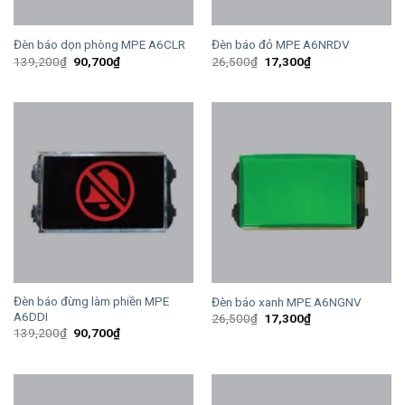
Đèn báo dọn phòng MPE A6CLR
Đèn báo đỏ MPE A6NRDV
Giá
Giá
Giá
Giá
139,200
₫
90,700
₫
26,500
₫
17,300
₫
gốc
hiện
gốc
hiện
là:
tại
là:
tại
139,200₫.
là:
26,500₫.
là:
90,700₫.
17,300₫.
Đèn báo đừng làm phiền MPE
Đèn báo xanh MPE A6NGNV
A6DDI
Giá
Giá
26,500
₫
17,300
₫
gốc
hiện
Giá
Giá
139,200
₫
90,700
₫
là:
tại
gốc
hiện
26,500₫.
là:
là:
tại
17,300₫.
139,200₫.
là:
90,700₫.