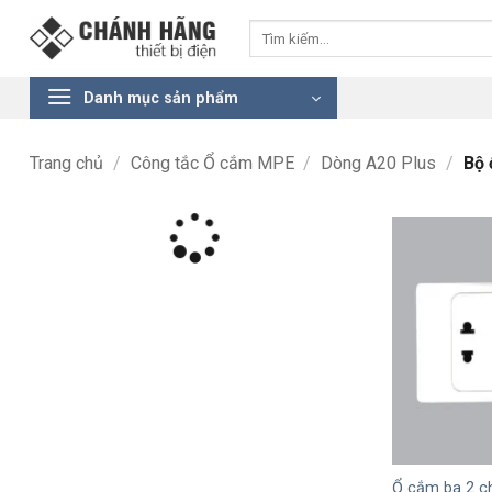
Bỏ
Tìm
qua
kiếm:
nội
dung
Danh mục sản phẩm
Trang chủ
/
Công tắc Ổ cắm MPE
/
Dòng A20 Plus
/
Bộ 
+
Ổ cắm ba 2 c