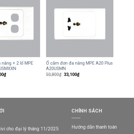
+
 năng + 2 lổ MPE
Ổ cắm đơn đa năng MPE A20 Plus
0USMXXN
A20USMN
Giá
Giá
Giá
00
₫
50,800
₫
33,100
₫
hiện
gốc
hiện
tại
là:
tại
00₫.
là:
50,800₫.
là:
35,300₫.
33,100₫.
ỚI
CHÍNH SÁCH
Hướng dẫn thanh toán
ivi cho đại lý tháng 11/2025