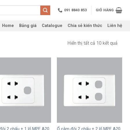
091 8840 853
GIỎ HÀNG
Home
Bảng giá
Catalogue
Chia sẻ kiến thức
Liên hệ
Hiển thị tất cả 10 kết quả
+
đôi 2 chấu + 1 lổ MPE A20
Ổ cắm đôi 2 chấu + 2 lổ MPE A20