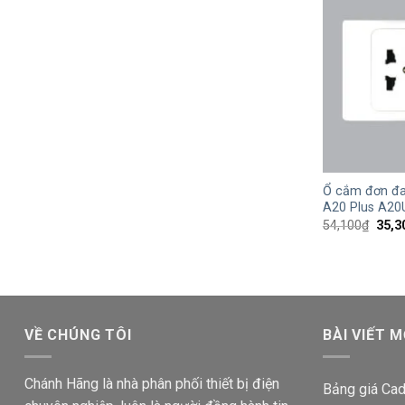
+
Ổ cắm đơn đa
A20 Plus A2
Giá
54,100
₫
35,3
gốc
là:
54,1
VỀ CHÚNG TÔI
BÀI VIẾT M
Chánh Hãng là nhà phân phối thiết bị điện
Bảng giá Cad