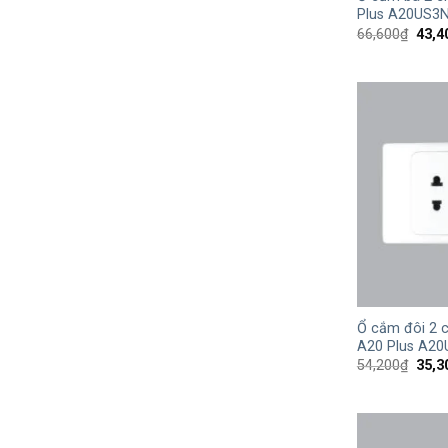
Plus A20US3
Giá
66,600
₫
43,4
gốc
là:
66,6
+
Ổ cắm đôi 2 c
A20 Plus A2
Giá
54,200
₫
35,3
gốc
là:
54,2