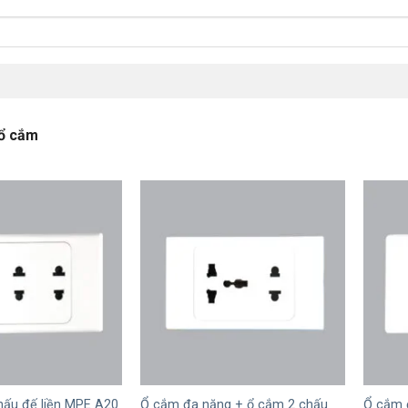
ổ cắm
+
+
hấu đế liền MPE A20
Ổ cắm đa năng + ổ cắm 2 chấu
Ổ cắm 