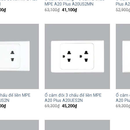
N
MPE A20 Plus A20US2MN
Plus A
Giá
Giá
Giá
00
₫
63,100
₫
41,100
₫
52,900
hiện
gốc
hiện
tại
là:
tại
00₫.
là:
63,100₫.
là:
43,400₫.
41,100₫.
+
+
hấu đế liền MPE
Ổ cắm đôi 3 chấu đế liền MPE
Ổ cắm 
0US2N
A20 Plus A20UES2N
A20 Pl
Giá
Giá
Giá
00
₫
69,300
₫
45,200
₫
69,300
hiện
gốc
hiện
tại
là:
tại
00₫.
là:
69,300₫.
là:
35,300₫.
45,200₫.