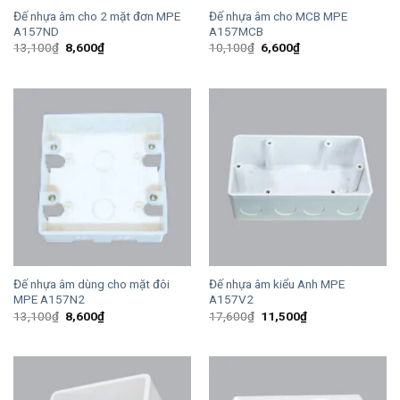
Đế nhựa âm cho 2 mặt đơn MPE
Đế nhựa âm cho MCB MPE
A157ND
A157MCB
Giá
Giá
Giá
Giá
13,100
₫
8,600
₫
10,100
₫
6,600
₫
gốc
hiện
gốc
hiện
là:
tại
là:
tại
13,100₫.
là:
10,100₫.
là:
8,600₫.
6,600₫.
Đế nhựa âm dùng cho mặt đôi
Đế nhựa âm kiểu Anh MPE
MPE A157N2
A157V2
Giá
Giá
Giá
Giá
13,100
₫
8,600
₫
17,600
₫
11,500
₫
gốc
hiện
gốc
hiện
là:
tại
là:
tại
13,100₫.
là:
17,600₫.
là:
8,600₫.
11,500₫.