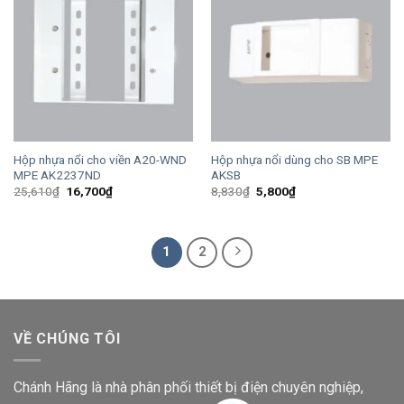
Hộp nhựa nổi cho viền A20-WND
Hộp nhựa nổi dùng cho SB MPE
MPE AK2237ND
AKSB
Giá
Giá
Giá
Giá
25,610
₫
16,700
₫
8,830
₫
5,800
₫
gốc
hiện
gốc
hiện
là:
tại
là:
tại
25,610₫.
là:
8,830₫.
là:
16,700₫.
5,800₫.
1
2
VỀ CHÚNG TÔI
Chánh Hãng là nhà phân phối thiết bị điện chuyên nghiệp,