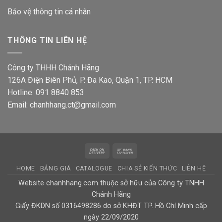
Bảo vệ thông tin
cá nhân
THÔNG TIN LIÊN HỆ
Công ty THHH Chánh Hãng
126A Điện Biên Phủ, P. Đa Kao, Quận 1, TP. HCM
Hotline: 091 8840 853
Email: chanhhang.ct@gmail.com
Cash
Bank
On
Transfer
HOME
BẢNG GIÁ
CATALOGUE
CHIA SẺ KIẾN THỨC
LIÊN HỆ
Delivery
Website chanhhang.com thuộc sở hữu của Công ty TNHH
Chánh Hãng
Giấy ĐKDN số 0316498286 do sở KHĐT TP. Hồ Chí Minh cấp
ngày 22/09/2020