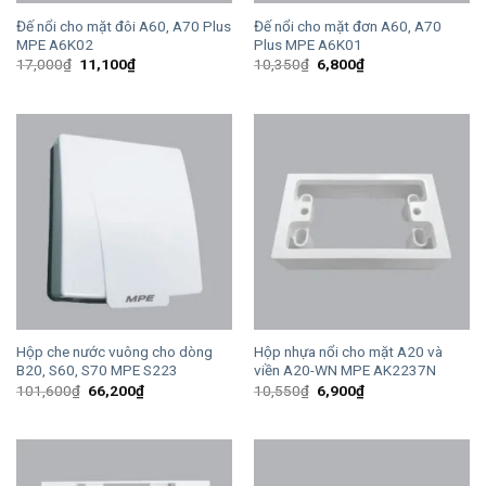
Đế nổi cho mặt đôi A60, A70 Plus
Đế nổi cho mặt đơn A60, A70
MPE A6K02
Plus MPE A6K01
Giá
Giá
Giá
Giá
17,000
₫
11,100
₫
10,350
₫
6,800
₫
gốc
hiện
gốc
hiện
là:
tại
là:
tại
17,000₫.
là:
10,350₫.
là:
11,100₫.
6,800₫.
Hộp che nước vuông cho dòng
Hộp nhựa nổi cho mặt A20 và
B20, S60, S70 MPE S223
viền A20-WN MPE AK2237N
Giá
Giá
Giá
Giá
101,600
₫
66,200
₫
10,550
₫
6,900
₫
gốc
hiện
gốc
hiện
là:
tại
là:
tại
101,600₫.
là:
10,550₫.
là:
66,200₫.
6,900₫.