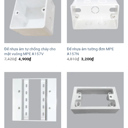
Đế nhựa âm tự chống cháy cho
Đế nhựa âm tường đơn MPE
mặt vuông MPE A157V
A157N
Giá
Giá
Giá
Giá
7,420
₫
4,900
₫
4,810
₫
3,200
₫
gốc
hiện
gốc
hiện
là:
tại
là:
tại
7,420₫.
là:
4,810₫.
là:
4,900₫.
3,200₫.