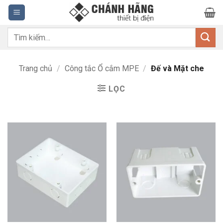
Bỏ
qua
nội
Tìm
dung
kiếm:
Trang chủ
/
Công tắc Ổ cắm MPE
/
Đế và Mặt che
LỌC