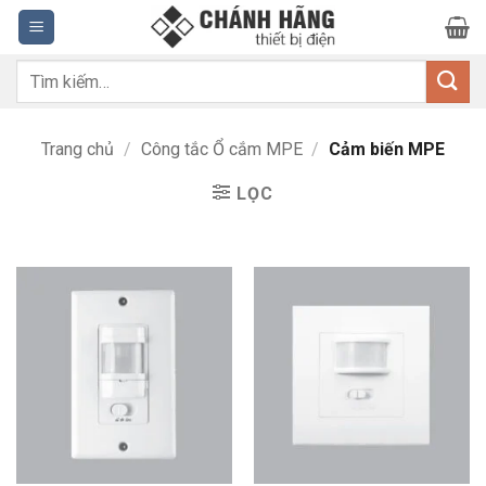
Bỏ
qua
nội
Tìm
dung
kiếm:
Trang chủ
/
Công tắc Ổ cắm MPE
/
Cảm biến MPE
LỌC