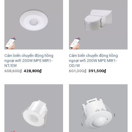
Cảm biến chuyển động hồng
Cảm biến chuyển động hồng
ngoại wifi 200W MPE MIR1-
ngoại wifi 200W MPE MIR1-
NT/EW
OD/W
Giá
Giá
Giá
Giá
658,600
₫
428,800
₫
601,300
₫
391,500
₫
gốc
hiện
gốc
hiện
là:
tại
là:
tại
658,600₫.
là:
601,300₫.
là:
428,800₫.
391,500₫.