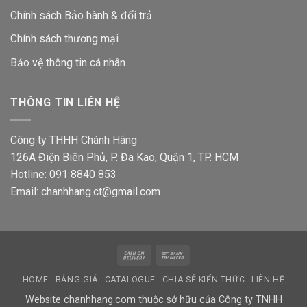
Chính sách Bảo hành & đổi trả
Chính sách thương mại
Bảo vệ thông tin
cá nhân
THÔNG TIN LIÊN HỆ
Công ty THHH Chánh Hãng
126A Điện Biên Phủ, P. Đa Kao, Quận 1, TP. HCM
Hotline: 091 8840 853
Email: chanhhang.ct@gmail.com
Cash
Bank
On
Transfer
HOME
BẢNG GIÁ
CATALOGUE
CHIA SẺ KIẾN THỨC
LIÊN HỆ
Delivery
Website chanhhang.com thuộc sở hữu của Công ty TNHH