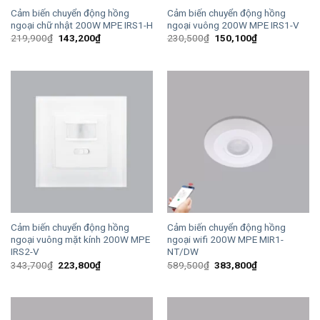
Cảm biến chuyển động hồng
Cảm biến chuyển động hồng
ngoại chữ nhật 200W MPE IRS1-H
ngoại vuông 200W MPE IRS1-V
Giá
Giá
Giá
Giá
219,900
₫
143,200
₫
230,500
₫
150,100
₫
gốc
hiện
gốc
hiện
là:
tại
là:
tại
219,900₫.
là:
230,500₫.
là:
143,200₫.
150,100₫.
Cảm biến chuyển động hồng
Cảm biến chuyển động hồng
ngoại vuông mặt kính 200W MPE
ngoại wifi 200W MPE MIR1-
IRS2-V
NT/DW
Giá
Giá
Giá
Giá
343,700
₫
223,800
₫
589,500
₫
383,800
₫
gốc
hiện
gốc
hiện
là:
tại
là:
tại
343,700₫.
là:
589,500₫.
là:
223,800₫.
383,800₫.