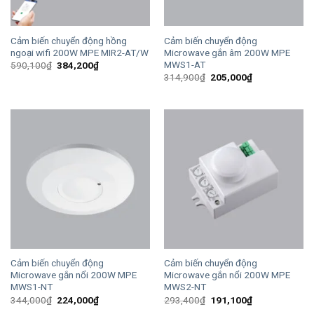
Cảm biến chuyển động hồng
Cảm biến chuyển động
ngoại wifi 200W MPE MIR2-AT/W
Microwave gắn âm 200W MPE
MWS1-AT
Giá
Giá
590,100
₫
384,200
₫
gốc
hiện
Giá
Giá
314,900
₫
205,000
₫
là:
tại
gốc
hiện
590,100₫.
là:
là:
tại
384,200₫.
314,900₫.
là:
205,000₫.
Cảm biến chuyển động
Cảm biến chuyển động
Microwave gắn nổi 200W MPE
Microwave gắn nổi 200W MPE
MWS1-NT
MWS2-NT
Giá
Giá
Giá
Giá
344,000
₫
224,000
₫
293,400
₫
191,100
₫
gốc
hiện
gốc
hiện