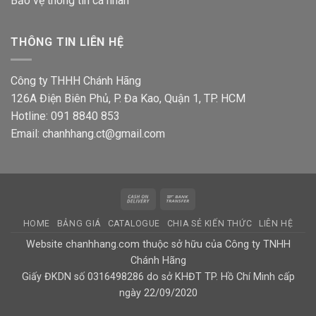
Bảo vệ thông tin
cá nhân
THÔNG TIN LIÊN HỆ
Công ty THHH Chánh Hãng
126A Điện Biên Phủ, P. Đa Kao, Quận 1, TP. HCM
Hotline: 091 8840 853
Email: chanhhang.ct@gmail.com
Cash
Bank
On
Transfer
HOME
BẢNG GIÁ
CATALOGUE
CHIA SẺ KIẾN THỨC
LIÊN HỆ
Delivery
Website chanhhang.com thuộc sở hữu của Công ty TNHH
Chánh Hãng
Giấy ĐKDN số 0316498286 do sở KHĐT TP. Hồ Chí Minh cấp
ngày 22/09/2020