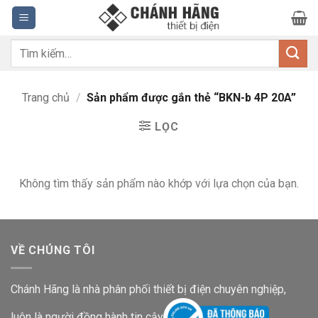
Bỏ
qua
nội
Tìm
dung
kiếm:
Trang chủ
/
Sản phẩm được gắn thẻ “BKN-b 4P 20A”
LỌC
Không tìm thấy sản phẩm nào khớp với lựa chọn của bạn.
VỀ CHÚNG TÔI
Chánh Hãng là nhà phân phối thiết bị điện chuyên nghiệp,
luôn là người đồng hành tin cậy