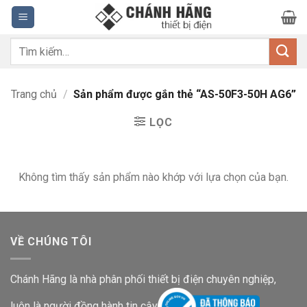
Bỏ
qua
nội
Tìm
dung
kiếm:
Trang chủ
/
Sản phẩm được gắn thẻ “AS-50F3-50H AG6”
LỌC
Không tìm thấy sản phẩm nào khớp với lựa chọn của bạn.
VỀ CHÚNG TÔI
Chánh Hãng là nhà phân phối thiết bị điện chuyên nghiệp,
luôn là người đồng hành tin cậy