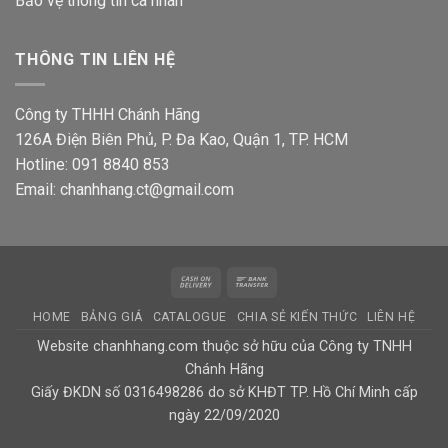
Bảo vệ thông tin
cá nhân
THÔNG TIN LIÊN HỆ
Công ty THHH Chánh Hãng
126A Điện Biên Phủ, P. Đa Kao, Quận 1, TP. HCM
Hotline: 091 8840 853
Email: chanhhang.ct@gmail.com
Cash
Bank
On
Transfer
HOME
BẢNG GIÁ
CATALOGUE
CHIA SẺ KIẾN THỨC
LIÊN HỆ
Delivery
Website chanhhang.com thuộc sở hữu của Công ty TNHH
Chánh Hãng
Giấy ĐKDN số 0316498286 do sở KHĐT TP. Hồ Chí Minh cấp
ngày 22/09/2020