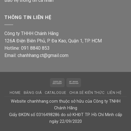
Bảo vệ thông tin
cá nhân
THÔNG TIN LIÊN HỆ
Công ty THHH Chánh Hãng
126A Điện Biên Phủ, P. Đa Kao, Quận 1, TP. HCM
Hotline: 091 8840 853
Email: chanhhang.ct@gmail.com
Cash
Bank
On
Transfer
HOME
BẢNG GIÁ
CATALOGUE
CHIA SẺ KIẾN THỨC
LIÊN HỆ
Delivery
Website chanhhang.com thuộc sở hữu của Công ty TNHH
Chánh Hãng
Giấy ĐKDN số 0316498286 do sở KHĐT TP. Hồ Chí Minh cấp
ngày 22/09/2020