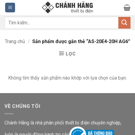
Bỏ
qua
nội
Tìm
dung
kiếm:
Trang chủ
/
Sản phẩm được gắn thẻ “AS-20E4-20H AG6”
LỌC
Không tìm thấy sản phẩm nào khớp với lựa chọn của bạn.
VỀ CHÚNG TÔI
Chánh Hãng là nhà phân phối thiết bị điện chuyên nghiệp,
luôn là người đồng hành tin cậy